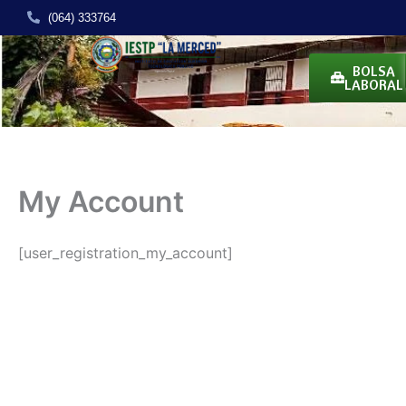
Ir
(064) 333764
al
contenido
BOLSA
LABORAL
My Account
[user_registration_my_account]